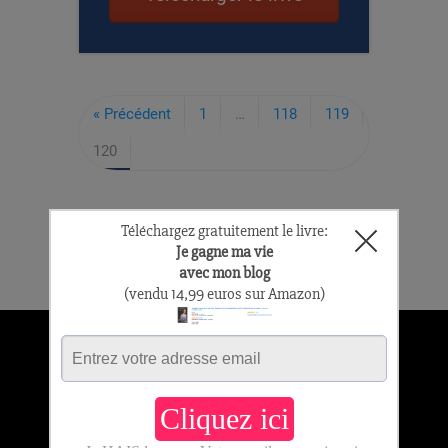
« Précédent
1
…
118
119
120
Nouveau ? Cliquez ici
Le blog
À propos
Copyright text 2016 by Read Me I'm
Famous.