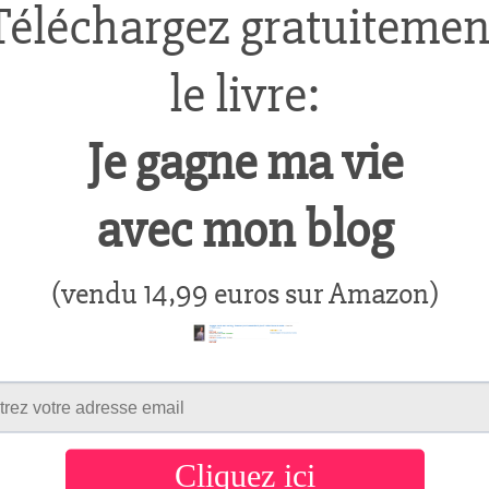
« L’avantage d’habiter dans
l’hémisphère sud c’est que quand
c’est l’hiver dans l’hémisphère nord,
ici c’est
Lire l'article
La pensée du jour:
c’est facile d’arreter
de fumer…
23/12/2007
/ By
Aurelien
/
1 COMMENT