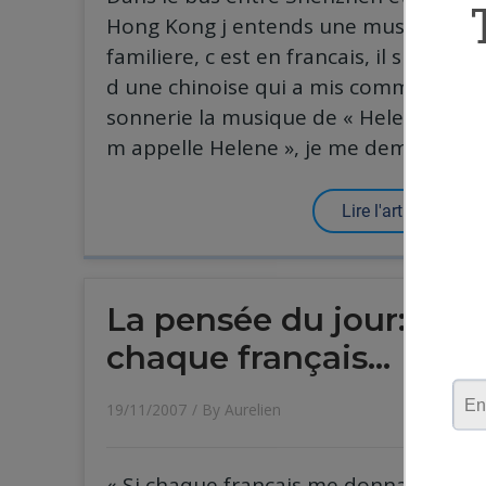
Hong Kong j entends une musique
familiere, c est en francais, il s agit
d une chinoise qui a mis comme
sonnerie la musique de « Helene, je
m appelle Helene », je me demande
Lire l'article
La pensée du jour: si
chaque français…
19/11/2007
/ By
Aurelien
« Si chaque français me donnait un