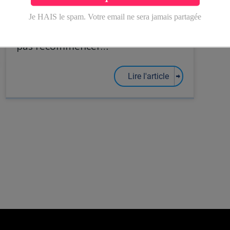
..c’est tellement facile que même
un fumeur le fait plusieurs fois par
jour. Ce qui est difficile, c’est de ne
pas recommencer…
Lire l'article