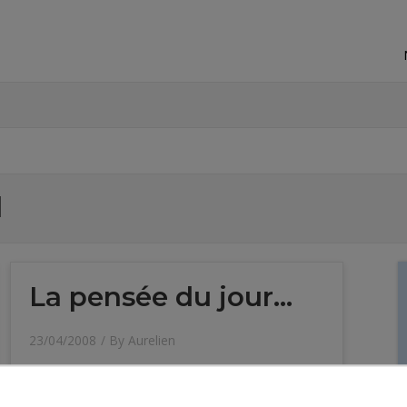
l
La pensée du jour…
23/04/2008
/ By
Aurelien
…attention c’est très profond: