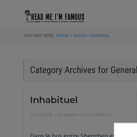
YOU ARE HERE:
HOME »
BLOG »
GENERAL
Category Archives for
Genera
Inhabituel
31/05/2008
/ By
Aurelien
/
2 COMMENTS
Dans le bus entre Shenzhen et