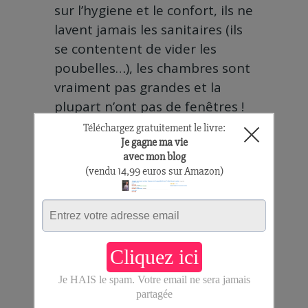
sur l’hygiene et le confort, ils ne
lavent jamais les sanitaires (ils
se contentent de vider les
poubelles…), les chambres sont
vraiment pas grandes et la
plupart n’ont pas de fenêtres !
Pour resumer, la devise de
Cooee ce serait: Cheap, Dirty,
and Friendly !