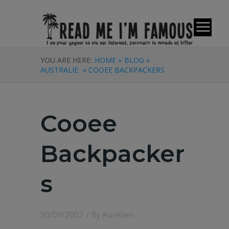
YOU ARE HERE:
HOME »
BLOG »
AUSTRALIE
» COOEE BACKPACKERS
Cooee
Backpacker
s
30/09/2007
/ By
Aurelien