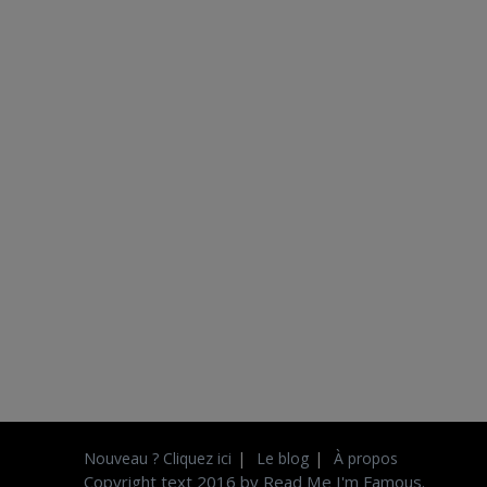
Nouveau ? Cliquez ici
Le blog
À propos
Copyright text 2016 by Read Me I'm Famous.