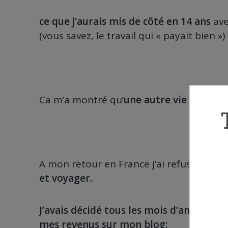
ce que j’aurais mis de côté en 14 ans
ave
(vous savez, le travail qui « payait bien »)
Ca m’a montré qu’
une autre vie était po
A mon retour en France j’ai refusé un tr
et voyager.
J’avais décidé tous les mois d’annoncer
mes revenus sur mon blog: