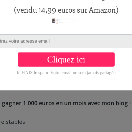
rt pour Cracovie en Pologne)
 de l’Ukraine et de la Budapest)
6 euros de revenus avec mon blog
 gagner 1 000 euros en un mois avec mon blog !
re stables