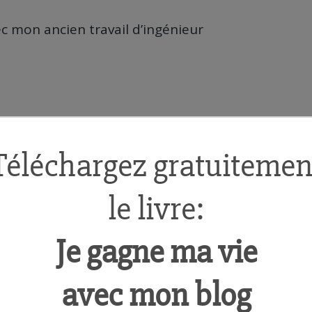
c mon ancien travail d’ingénieur
ssible.
avail bien payé à la Défense et je me suis donné
u