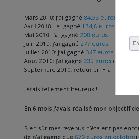
Mars 2010: j’ai gagné
84,55 euros
Avril 2010: j’ai gagné
134,8 euros
Mai 2010: j’ai gagné
200 euros
Juin 2010: j’ai gagné
277 euros
Juillet 2010: j’ai gagné
347 euros
(et dépa
Aout 2010: j’ai gagné
235 euros
(et visite
Septembre 2010: retour en France et
99
J’étais tellement heureux !
En 6 mois j’avais réalisé mon objectif
de
Bien sûr mes revenus n’étaient pas enco
(je n’ai gagné que
673 euros en octobre
)