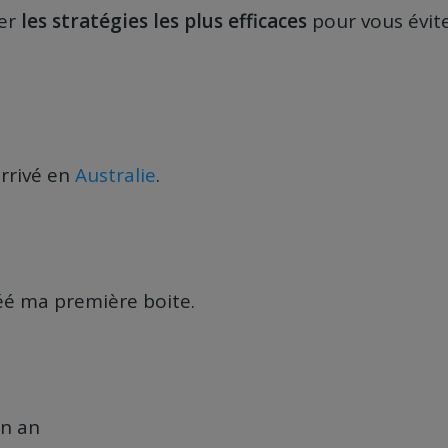
er
les stratégies les plus efficaces
pour vous évit
arrivé en
Australie
.
créé ma première boite.
un an