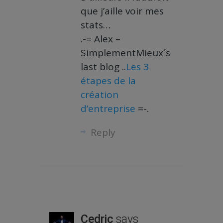
que j’aille voir mes
stats…
.-= Alex –
SimplementMieux´s
last blog ..
Les 3
étapes de la
création
d’entreprise
=-.
Reply
Cedric
says