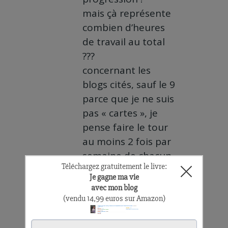
mais çà représente
combien d’heures
de travail au total
???
concernant les
blogs cités, sauf le 9
parce que je ne suis
pas « cartes », je
pense faire le tour
au moins 2 fois par
semaine de chacun,
et parfois aller sur
d’autres auxquels ils
renvoient.
même si je ne puis
chiffrer ce qu’ils