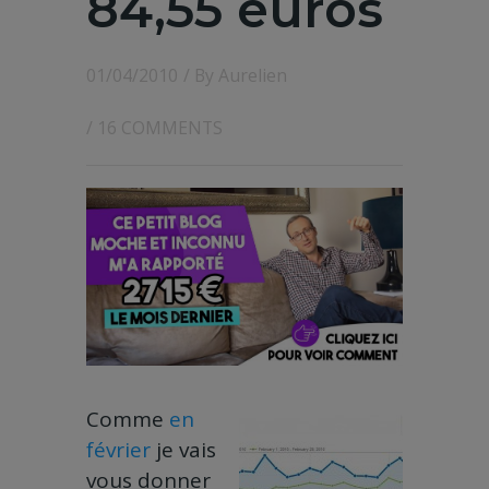
84,55 euros
01/04/2010
/ By
Aurelien
/
16 COMMENTS
Comme
en
février
je vais
vous donner