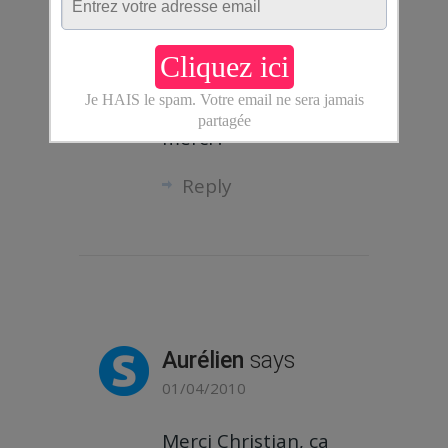
m’apportent,
j’avoue être plutôt
« accroc », alors
encore bravo et
merci !
Reply
Aurélien
says
01/04/2010
Merci Christian, ça