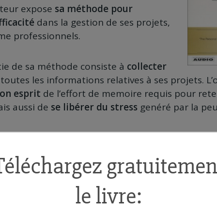
auteur expose
sa méthode pour
ficacité
dans la gestion de ses projets,
e professionnels.
tie de sa méthode consiste à
collecter
r
toutes les informations relatives à ses projets. L’
son esprit
de l’effort de memoire requis pour rete
ais aussi de
se libérer du stress
genéré par la peu
 la possibilité de revenir à ces informations afin d
au de l’exécution du traitement de ces information
 trucs pour s’organiser, ainsi il préconise de
réal
t
toute tâche nécessitant moins de deux minutes. 
endre du recul une fois par semaine
pour faire l