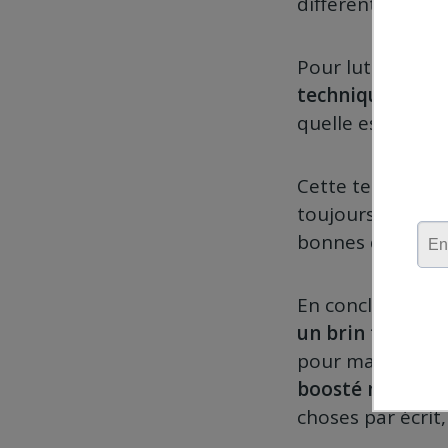
différents projet
Pour lutter con
technique du ne
quelle est la pr
Cette techniqu
toujours à plus 
bonnes questions
En conclusion, j
un brin fastidie
pour ma part ce 
boosté ma prod
choses par écrit