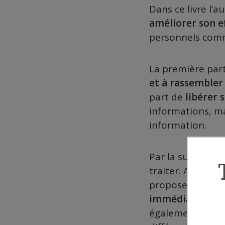
Dans ce livre l’
améliorer son ef
personnels comm
La première par
et à rassemble
part de
libérer 
informations, m
information.
Par la suite on a
traiter. Au nive
propose quelques
immédiatemen
également de
pr