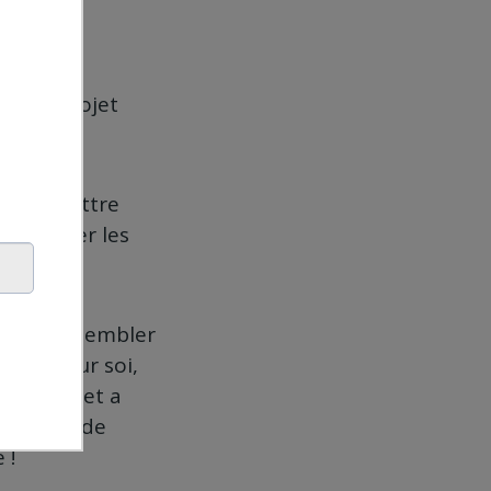
ande
« la
haque projet
ancer.
t de remettre
e se poser les
tre peut sembler
ionne pour soi,
 projets
et a
beaucoup de
 !