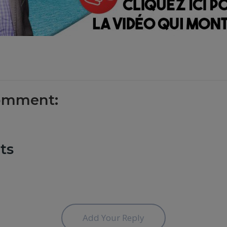
omment:
ts
Add Your Reply