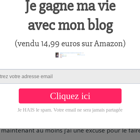
s.
tre les projets au point mort David Allen recomm
xt step »
, celle-ci consiste à se demander pour c
ochaine action á mettre en oeuvre pour le faire av
e permet de
combattre la procrastination
(le fai
tard l’exécution d’une tâche), mais permet aussi d
 nécessaires à l’avancement du projet.
’ai trouvé que l’application de sa méthode à la let
use
, après c’est à chacun de prendre ce qui fonct
livre m’a
aidé à m’organiser dans mes différents
uctivité
, bon j’avais déja l’habitude de coucher 
, maintenant au moins j’ai une excuse pour le faire