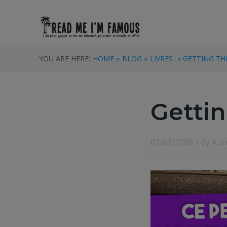
YOU ARE HERE:
HOME »
BLOG »
LIVRES
» GETTING TH
Getti
02/03/2009
/ By
Aur