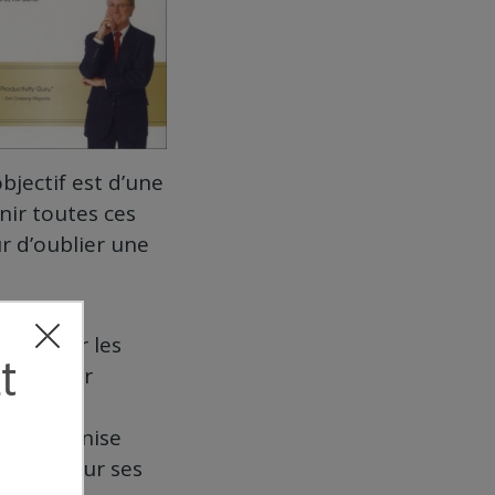
objectif est d’une
nir toutes ces
r d’oublier une
e pouvoir les
s l’auteur
iser
Il préconise
e point sur ses