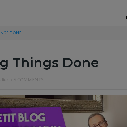
INGS DONE
ng Things Done
elien
/
5 COMMENTS