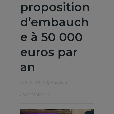
proposition
d’embauch
e à 50 000
euros par
an
25/02/2010
/ By
Aurelien
/
6 COMMENTS