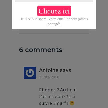
ancre optimisée (du style:
"comment gagner de
l'argent", ou "blog
voyage"), merci !
6 comments
Antoine
says
25/02/2010
Et donc ? Au final
t’as accepté ? « à
suivre » ? arf !