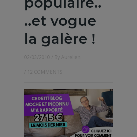
populaire..
..et vogue
la galère !
02/03/2010
/ By
Aurelien
/
12 COMMENTS