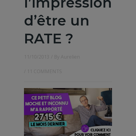
l’impression
d’être un
RATE ?
11/10/2013
/ By
Aurelien
/
11 COMMENTS