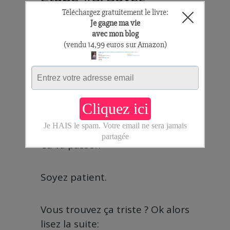
patient
Les crises passent… …et s’en
vont.
Le temps efface tout
(même vous, un jour !)
Ca va passer.
Soyez patient.
Vous trouvez ça triste ? Ok alors
lisez la suite: