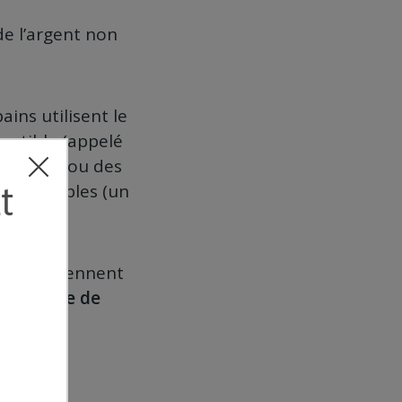
 de l’argent non
ains utilisent le
vertible (appelé
s dollars ou des
convertibles (un
tes qui viennent
ie proche de