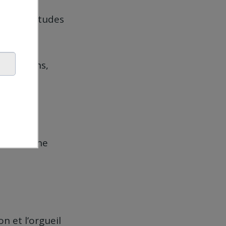
ire des études
s, bonbons,
 très bonne
n et l’orgueil