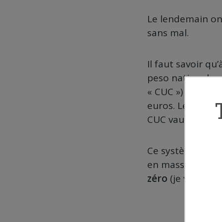
Le lendemain on e
sans mal.
Il faut savoir qu
peso national qu
« CUC ») . Seul 
euros. Le peso n
CUC vaut 25 peso
Ce système a pou
en masse avec le
zéro
(je vais y re