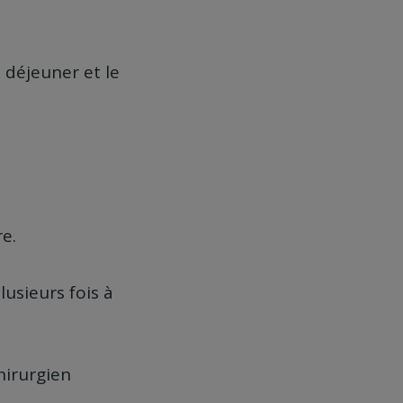
 déjeuner et le
e.
usieurs fois à
hirurgien