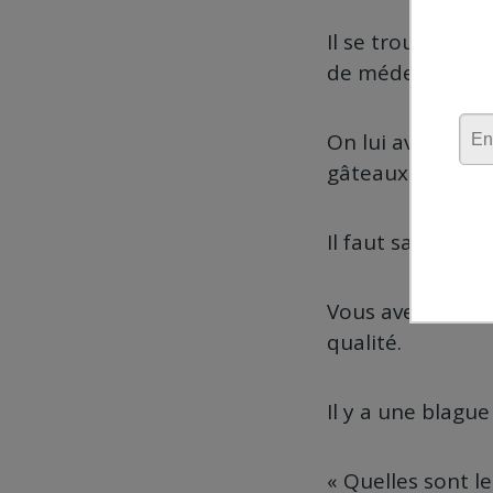
Il se trouve que
de médecine à l
On lui avait app
gâteaux et café (
Il faut savoir qu
Vous avez très p
qualité.
Il y a une blague
« Quelles sont l