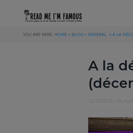
YOU ARE HERE:
HOME »
BLOG »
GENERAL
» A LA DÉC
A la d
(déce
25/12/2013
/ By
Aur