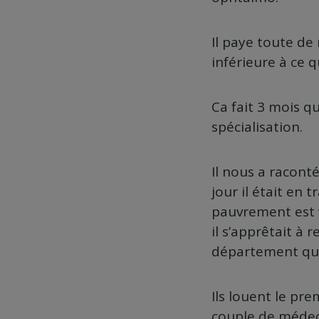
Il paye toute d
inférieure à ce q
Ca fait 3 mois q
spécialisation.
Il nous a racont
jour il était en
pauvrement est ve
il s’apprêtait à 
département qui v
Ils louent le pr
couple de médeci