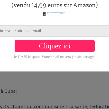
 le cousin de ma femme, Andres, est en train de fa
a Havane.
orté dans nos valises près de 30 kilos de chocolat
colombien bien sûr !).
’à Cuba la nourriture c’est pas vraiment ça.
eu de variété et ce que vous trouvez n’est pas de
 à Cuba:
es 3 victoires du communisme ? La santé, l’éducatio