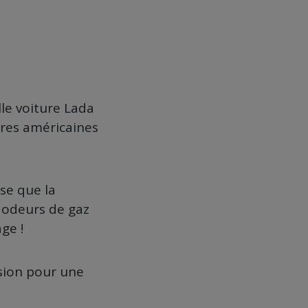
lle voiture Lada
tures américaines
se que la
s odeurs de gaz
ge !
sion pour une