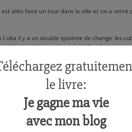
st allés faire un tour dans la ville et on a retiré
’à Cuba il y a un double système de change: les cub
and les touristes sont sensés utiliser le peso con
le peso convertible peut s’obtenir en changeant de
ational s’obtient ensuite en changeant ses pesos 
s nationales).
r but de faire cohabiter deux réalités: les touris
urs devises, et les cubains qui ont un
niveau de v
venir…).