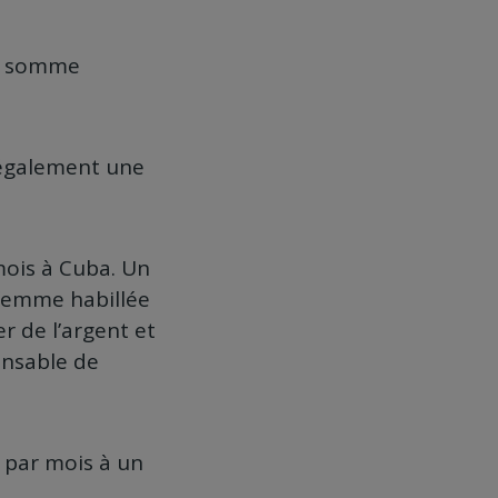
ne somme
t également une
mois à Cuba. Un
 femme habillée
r de l’argent et
ponsable de
 par mois à un