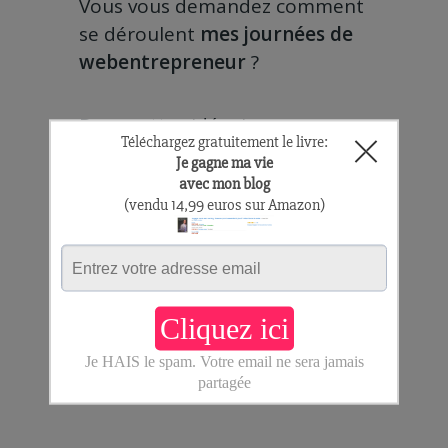
Vous vous demandez comment
se déroulent
mes journées de
webentrepreneur
?
Dans cette vidéo, je vous
explique
mon quotidien et je
vous dévoile comment
j’ai
gagné 10 000 euros en une
journée.