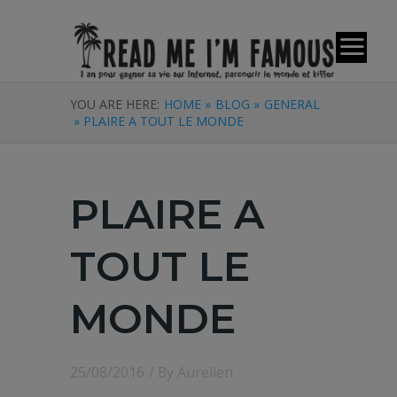
YOU ARE HERE:
HOME »
BLOG »
GENERAL
» PLAIRE A TOUT LE MONDE
PLAIRE A
TOUT LE
MONDE
25/08/2016
/ By
Aurelien