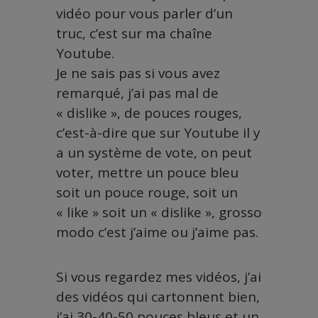
vidéo pour vous parler d’un
truc, c’est sur ma chaîne
Youtube.
Je ne sais pas si vous avez
remarqué, j’ai pas mal de
« dislike », de pouces rouges,
c’est-à-dire que sur Youtube il y
a un système de vote, on peut
voter, mettre un pouce bleu
soit un pouce rouge, soit un
« like » soit un « dislike », grosso
modo c’est j’aime ou j’aime pas.
Si vous regardez mes vidéos, j’ai
des vidéos qui cartonnent bien,
j’ai 30-40-50 pouces bleus et un