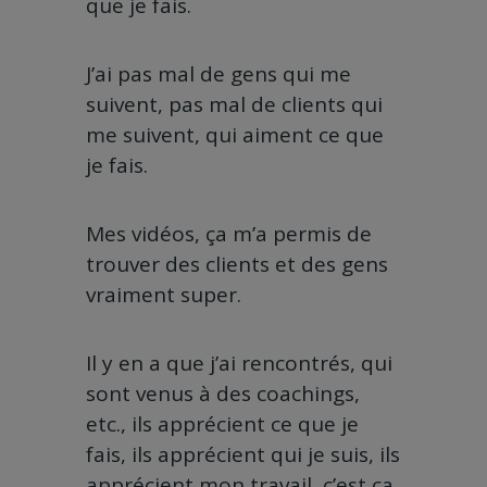
que je fais.
J’ai pas mal de gens qui me
suivent, pas mal de clients qui
me suivent, qui aiment ce que
je fais.
Mes vidéos, ça m’a permis de
trouver des clients et des gens
vraiment super.
Il y en a que j’ai rencontrés, qui
sont venus à des coachings,
etc., ils apprécient ce que je
fais, ils apprécient qui je suis, ils
apprécient mon travail, c’est ça