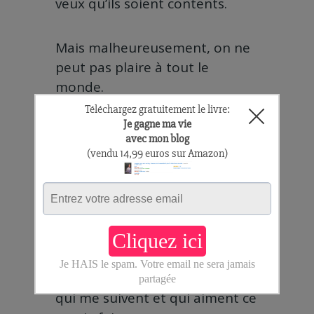
veux qu’ils soient contents.
Mais malheureusement, on ne
peut pas plaire à tout le
monde.
C’est comme ça.
J’essaye d’améliorer, donner
plus de contenus, faire des
vidéos un peu plus
divertissantes, dans la rue, etc.
Mais je sais qu’il y a des gens
qui me suivent et qui aiment ce