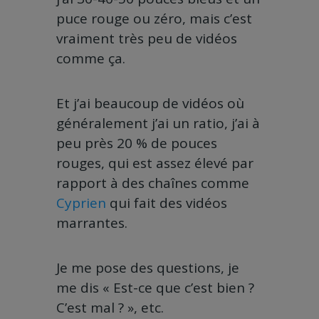
puce rouge ou zéro, mais c’est
vraiment très peu de vidéos
comme ça.
Et j’ai beaucoup de vidéos où
généralement j’ai un ratio, j’ai à
peu près 20 % de pouces
rouges, qui est assez élevé par
rapport à des chaînes comme
Cyprien
qui fait des vidéos
marrantes.
Je me pose des questions, je
me dis « Est-ce que c’est bien ?
C’est mal ? », etc.