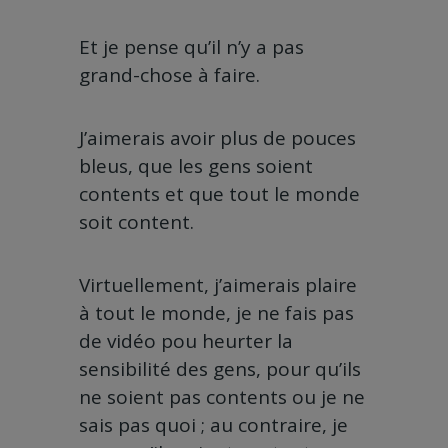
Et je pense qu’il n’y a pas
grand-chose à faire.
J’aimerais avoir plus de pouces
bleus, que les gens soient
contents et que tout le monde
soit content.
Virtuellement, j’aimerais plaire
à tout le monde, je ne fais pas
de vidéo pou heurter la
sensibilité des gens, pour qu’ils
ne soient pas contents ou je ne
sais pas quoi ; au contraire, je