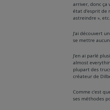
arriver, donc ça 
état d’esprit de 
astreindre », etc.
J’ai découvert u
se mettre aucun
J’en ai parlé plus
almost everythin
plupart des truc
créateur de Dilb
Comme c’est quel
ses méthodes po