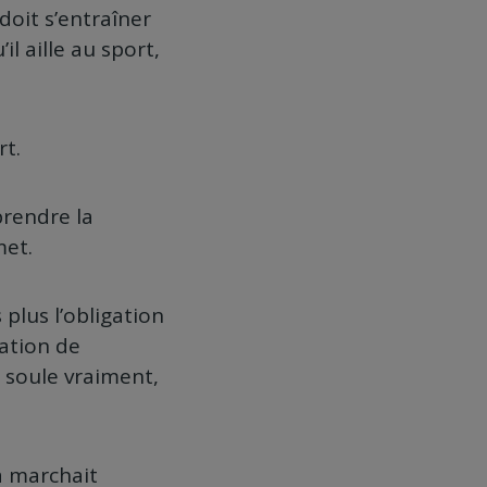
 doit s’entraîner
’il aille au sport,
rt.
 prendre la
met.
s plus l’obligation
gation de
e soule vraiment,
a marchait