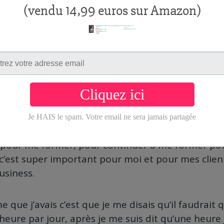
 vous explique.
 c’est que depuis des mois je n’arrivais pas à m’as
éalement, il faudrait que je lise », puisque moi c
aiment mon expertise dans le domaine du web mark
rsonnel, je fais ça depuis 2010, donc pour moi 
es pour me former, pour continuer à me former po
 c’est super important pour moi et pour mes client
usiness.
 que j’avais c’est que je me disais qu’il faudrait q
eure par jour, après je me suis dit qu’une heure j