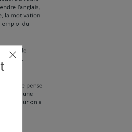
endre l’anglais,
e, la motivation
un emploi du
 au bout de
n parlait
e façon je pense
n en fait une
uxième jour on a