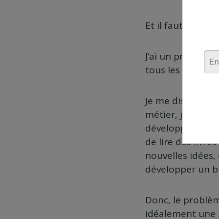
Et il faut que je
J’ai un problème,
tous les jours.
Je me disais « Id
métier, j’ai vr
développement pe
de lire des livr
nouvelles idées,
développer un b
Donc, le problème
idéalement une h