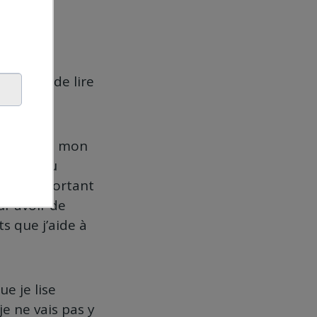
treindre de lire
’est un peu mon
eting, du
c’est important
ur avoir de
s que j’aide à
ue je lise
e ne vais pas y