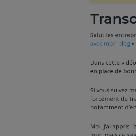
Transc
Salut les entrep
avec mon blog
».
Dans cette vidéo
en place de bonn
Si vous suivez me
forcément de tra
notamment d’en f
Moi, j’ai appris l
jour, mais ça s’e