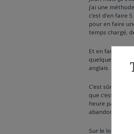
j’ai une méthode
c’est d’en faire 
pour en faire un
temps chargé, de
Et en fait, moi j
quelques mois, 
anglais.
C’est sûr que ça
que c’est recule
heure par jour, 
abandonné, donc 
Sur le long term