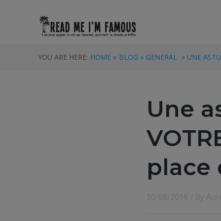
YOU ARE HERE:
HOME »
BLOG »
GENERAL
» UNE ASTU
Une a
VOTRE
place
30/08/2016
/ By
Aur