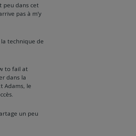
it peu dans cet
’arrive pas à m’y
t la technique de
w to fail at
er dans la
tt Adams, le
ccès.
 partage un peu