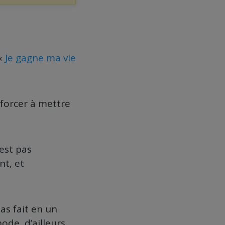
 «
Je gagne ma vie
 forcer à mettre
’est pas
nt, et
pas fait en un
ode, d’ailleurs