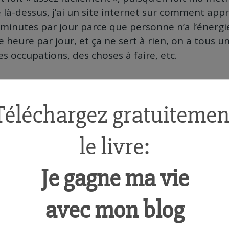
 là-dessus, j’ai un site internet sur comment appr
5 minutes par jour parce que personne n’a l’énergi
e heure par jour, et ça ne sert à rien, on a tous 
s occupations, des choses à faire, etc.
’ai découvert qu’en an faisant 5 minutes par jour,
au bout de quelques années tout naturellement o
 ne se fait pas du jour au lendemain, mais de tout
r pour mieux sauter parce que de toute façon si o
en pratique on fait une heure le premier jour, de
ça ne sert à rien du tout.
e, c’est vraiment une stratégie gagnante.