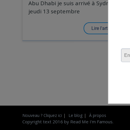
Abu Dhabi je suis arrivé à Sydney
jeudi 13 septembre
Lire l'article
Nouveau ? Cliquez ici
Le blog
À propos
Copyright text 2016 by Read Me I'm Famous.