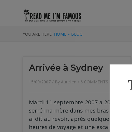
YOU ARE HERE:
HOME »
BLOG
Arrivée à Sydney
15/09/2007
/ By
Aurelien
/
6 COMMENTS
Mardi 11 septembre 2007 a 20h j’ai
serré ma mère dans mes bras et lui
ai dit au revoir, après quelques 25
heures de voyage et une escale a