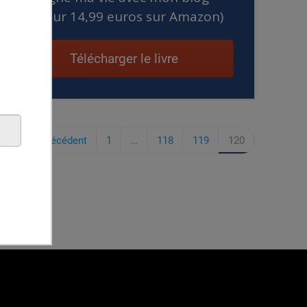
(valeur 14,99 euros sur Amazon)
Télécharger le livre
« Précédent
1
…
118
119
120