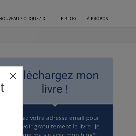
NOUVEAU ? CLIQUEZ ICI
LE BLOG
À PROPOS
Téléchargez mon
livre !
Entrez votre adresse email pour
recevoir gratuitement le livre "Je
gagne ma vie avec mon blog"