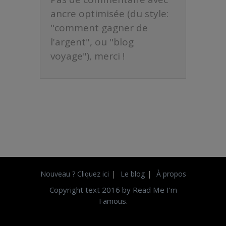
ancre optimisée (du style:
"comment gagner de
l'argent", ou "blog
voyage"), merci !
Nouveau ? Cliquez ici
Le blog
À propos
Copyright text 2016 by Read Me I'm
Famous.