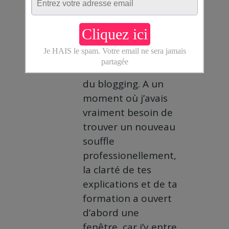
Tu m’as rendu
accessible un
univers immense,
qui m’était inconnu,
celui de la Toile et
du blogging. A un
moment où j’avais
vraiment besoin de
trouver un nouveau
souffle
professionellement,
la clarté de tes
explications et de ta
formation a ouvert
d’abord une
fenêtre, car j’y entre