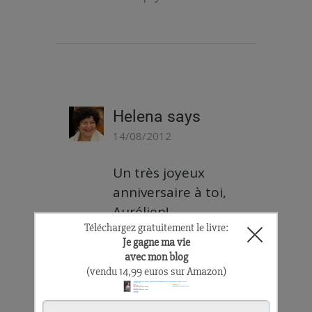
Helena
says
14/08/2012
Un très joyeux
anniversaire à toi,
Aurélien!
A mon tour de te
remercier car te
rencontrer a
marqué un
tournant pour moi.