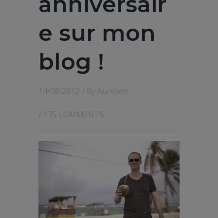
anniversair
e sur mon
blog !
14/08/2012
/ By
Aurelien
/
175 COMMENTS