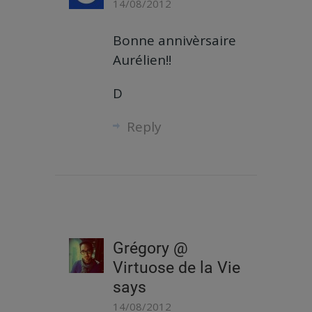
14/08/2012
Bonne annivèrsaire
Aurélien!!
D
Reply
Grégory @
Virtuose de la Vie
says
14/08/2012