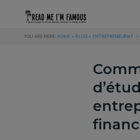
YOU ARE HERE:
HOME »
BLOG »
ENTREPRENEURIAT
»
Comme
d’étud
entre
finan