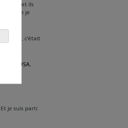
 marché et ils
arce que je
ultats.
ts-Unis
», c’était
ler aux USA
,
. Et je suis parti