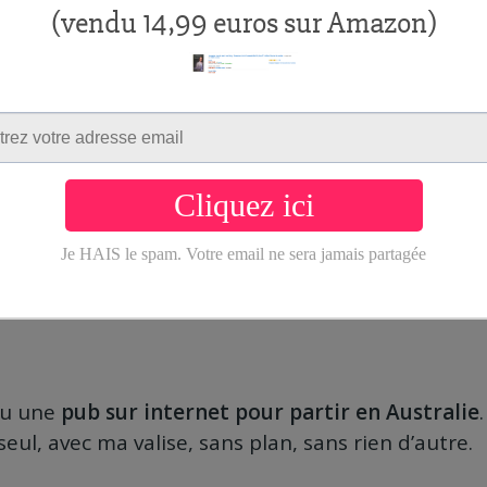
 après, je suis
passé commercial
mais ça n’a pas
out de 6 mois
. En réalité, c’était un
soulagement
p
dur, avec
beaucoup de pression
et pour peu de rés
s américaines qui m’ont dit «
Fais un MBA aux Eta
un boulot
dans une boîte d’hébergement
pour al
plus de visa de travail
.
 vu une
pub sur internet pour partir en Australie
ul, avec ma valise, sans plan, sans rien d’autre.