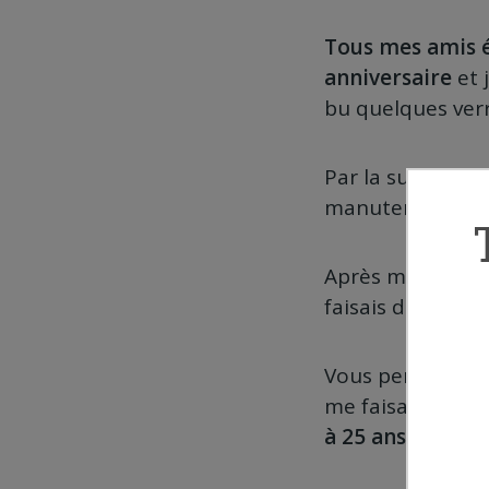
Tous mes amis é
anniversaire
et 
bu quelques ver
Par la suite, j’a
manutentionnai
Après mes études
faisais des heure
Vous penserez p
me faisais
3000 
à 25 ans.