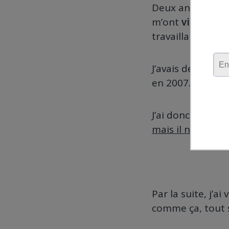
Deux ans et demi
m’ont
viré au b
travaillais très 
J’avais des amie
en 2007.
J’ai donc
refusé 
mais il n’y avait 
Par la suite, j’ai
comme ça, tout se