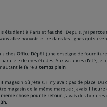
ais
étudiant
à Paris et
fauché
! Depuis, j’ai
parcour
s allez pouvoir le lire dans les lignes qui suiven
ais chez
Office Dépôt
(une enseigne de fourniture
n parallèle de mes études. Aux vacances d’été, je m
er autant le faire à
temps plein
.
it magasin où j’étais, il n’y avait pas de place. Du 
tre magasin de la même marque : j’avais
1 heure 
la même chose pour le retour
. J’avais des horair
0h.