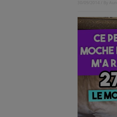
30/09/2014
/ By
Aur