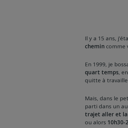
Il y a 15 ans, j’ét
chemin
comme vou
En 1999, je boss
quart temps
, e
quitte à travaill
Mais, dans le pet
parti dans un au
trajet aller et 
ou alors
10h30-2