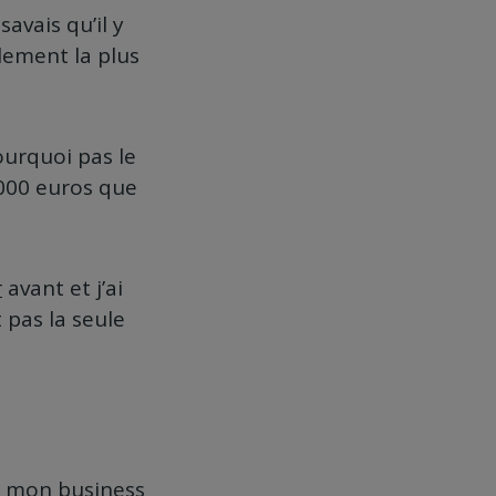
savais qu’il y
blement la plus
ourquoi pas le
5000 euros que
r
avant et j’ai
 pas la seule
e, mon business