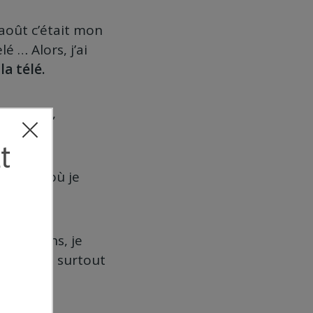
 août c’était mon
 … Alors, j’ai
la télé.
 plombier,
e boîte où je
 au moins, je
 10 ans et surtout