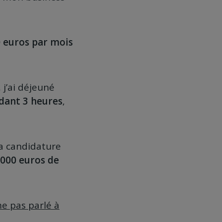
 euros par mois
, j’ai déjeuné
dant 3 heures
,
a candidature
5000 euros de
me pas parlé à