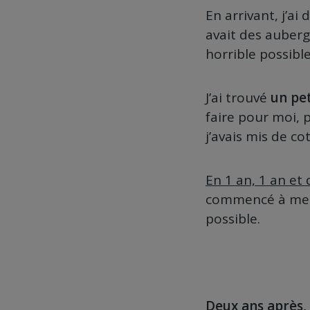
En arrivant, j’ai
avait des auberg
horrible possibl
J’ai trouvé
un pe
faire pour moi, 
j’avais mis de co
En 1 an, 1 an et 
commencé à me di
possible.
Deux ans après, 