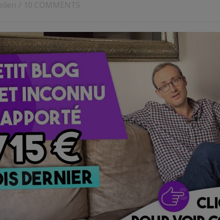
elien
/
10 COMMENTS