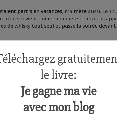
taient partis en vacances
, ma
mère
aussi. Le 14
je m’en souviens, même ma mère ne m’a pas appelé
res de whisky
tout seul et passé la soirée devant 
i fait plein de petits boulots pendant mes études :
re …
, j’ai commencé à bosser en 2004 dans une petit
s sup et des astreintes de nuit.
eut-être que ce n’est pas top pour un
bac +5
mais
net par mois
, ce qui n’était pas mal du tout il y a