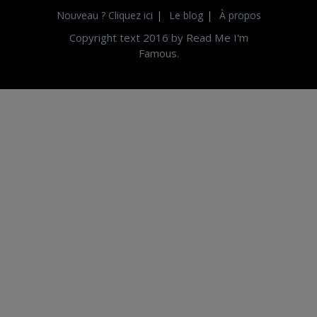
Nouveau ? Cliquez ici
Le blog
À propos
Copyright text 2016 by Read Me I'm
Famous.