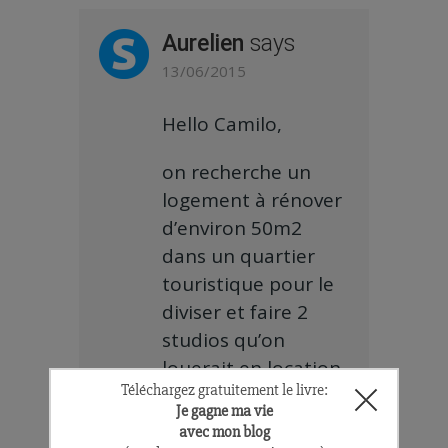
Aurelien
says
13/06/2015
Hello Camilo,
on recherche un
logement à rénover
d’environ 50m2
dans un quartier
touristique pour le
diviser et faire 2
studios qu’on
louerait en location
touristique, si tu
trouves ça on est