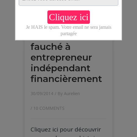
Comment je
suis passé
d’étudiant
fauché à
entrepreneur
indépendant
financièrement
30/09/2014
/ By
Aurelien
/
10 COMMENTS
Cliquez ici pour découvrir