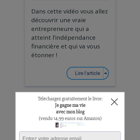
Dans cette vidéo vous allez
découvrir une vraie
entrepreneure qui a
atteint l’indépendance
financière et qui va vous
étonner !
Lire l'article