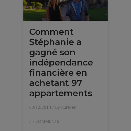
Comment
Stéphanie a
gagné son
indépendance
financière en
achetant 97
appartements
03/12/2014
/ By
Aurelien
/
7 COMMENTS