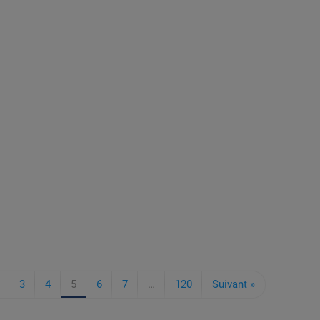
3
4
5
6
7
…
120
Suivant »