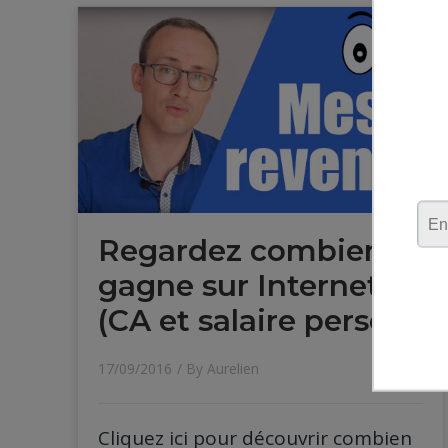
Regardez combien je
gagne sur Internet
(CA et salaire perso)
17/09/2016
/ By
Aurelien
Cliquez ici pour découvrir combien