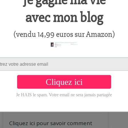
Comment avoir plus
de like sur vos vidéos
Youtube !
17/09/2016
/ By
Aurelien
Cliquez ici pour savoir comment