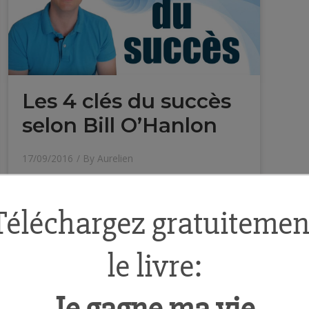
Les 4 clés du succès
selon Bill O’Hanlon
17/09/2016
/ By
Aurelien
Cliquez ici pour découvrir les 4 clés
du succès selon Bill O’Hanlon
Lire l'article