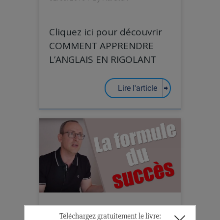
Cliquez ici pour découvrir
COMMENT APPRENDRE
L’ANGLAIS EN RIGOLANT
Lire l'article
La formule du