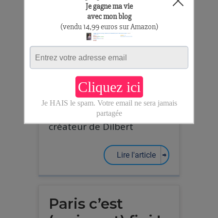
succès par le
créateur de
Dilbert
01/09/2016
/ By
Aurelien
Cliquez ici pour découvrir
la formule du succès par le
créateur de Dilbert
Lire l'article
Paris c’est