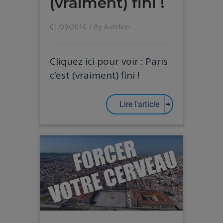
(vraiment) fini !
01/09/2016
/ By
Aurelien
Cliquez ici pour voir : Paris
c’est (vraiment) fini !
Lire l'article