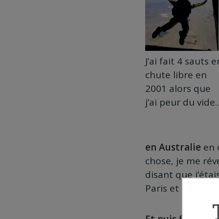
J’ai fait 4 sauts e
chute libre en
2001 alors que
j’ai peur du vide..
en Australie
en 
chose, je me rév
disant que j’étai
Paris et de cherc