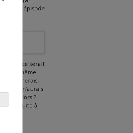
laisir, j’ai
es et cet épisode
it.
 mon cas ce serait
épenses (même
’abandonnerais.
e que je n’aurais
ment
, et alors ?
il et ensuite à