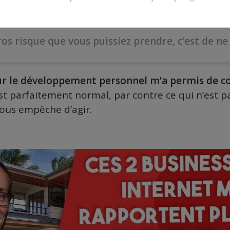
ros risque que vous puissiez prendre, c’est de ne 
ur le développement personnel m’a permis de 
est parfaitement normal, par contre ce qui n’est p
ous empêche d’agir.