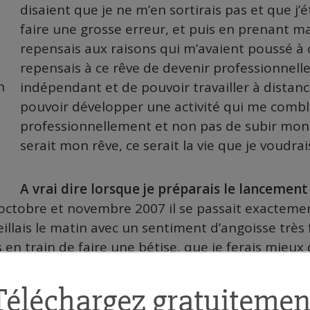
disaient que je ne m’en sortirais pas et que j’é
faire une grosse erreur, et puis en prenant 
repensais aux raisons qui m’avaient poussé à c
repensais à ce rêve de devenir professionnel
n
indépendant et de pouvoir travailler à distanc
pouvoir développer une activité qui me combl
professionnellement et non pas de subir mon t
serait mon rêve, ce serait la vie que je voudrais
A vrai dire lorsque je préparais le lancemen
octobre et novembre 2007 il se passait exactem
eillais le matin avec un sentiment d’angoisse très
s en train de faire une bétise, que je ferais mieux
her du travail dans l’informatique.