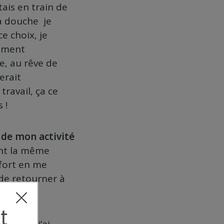
tais en train de
ma douche je
e choix, je
lement
e, au rêve de
erait
ravail, ça ce
 !
t de mon activité
ent la même
 fort en me
 de retourner à