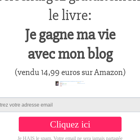
nt ça a très bien marché,
j’ai pris énormément de p
ieurs pays, j’ai fait plein de rencontres formidabl
 pour toujours.
aient pas que c’était impossible, alors ils l’ont fa
affronter sa peur
c’est d’envisager le pire, dans
gnerais pas assez d’argent pour subvenir à mes d
orfait mobile), je me découragerais et au final j
hercherais du travail dans l’informatique, peut-êtr
tion aussi alléchante que
celle que j’ai eu récem
ours à valoriser mon parcours, à retrouver un trava
veau de rémunération intéressant.
as que: