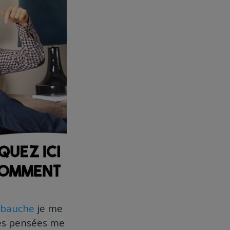
mbauche
je me
res pensées me