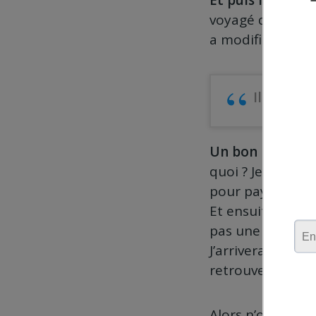
Et puis finaleme
voyagé dans plus
a modifié ma vie
Ils ne sav
Un bon moyen d’
quoi ? Je ne ga
pour payer mon f
Et ensuite ? Je c
pas une proposi
J’arriverais touj
retrouver un ni
Alors n’oubliez p