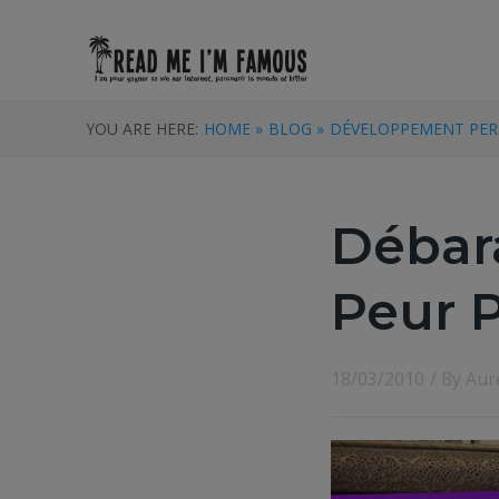
YOU ARE HERE:
HOME »
BLOG »
DÉVELOPPEMENT PE
Débar
Peur 
18/03/2010
/ By
Aur