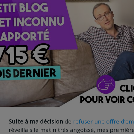
Suite à ma décision
de
refuser une offre d’e
réveillais le matin très angoissé, mes premiè