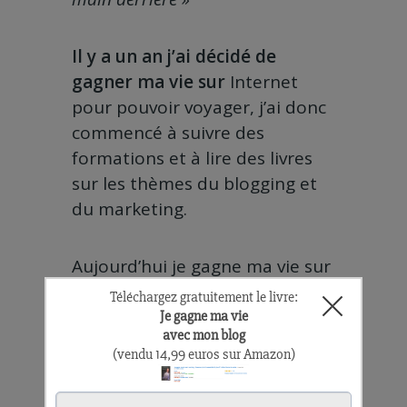
Il y a un an j’ai décidé de
gagner ma vie sur
Internet
pour pouvoir voyager, j’ai donc
commencé à suivre des
formations et à lire des livres
sur les thèmes du blogging et
du marketing.
Aujourd’hui je gagne ma vie sur
Internet et je continue à me
former pour devenir un expert,
pour apporter encore plus de
valeur à mes lecteurs.