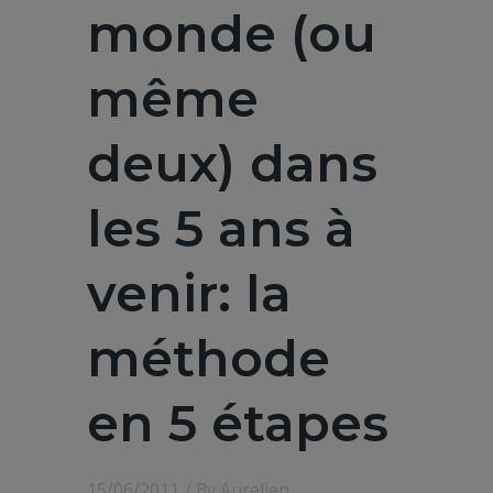
monde (ou
même
deux) dans
les 5 ans à
venir: la
méthode
en 5 étapes
15/06/2011
/ By
Aurelien