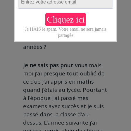
D’ailleurs, les meilleurs livres et
formations marketing sont en
anglais. Devinez qui a pris la
bonne décision d’apprendre
cette langue il y a quelques
années ?
Je ne sais pas pour vous
mais
moi j’ai presque tout oublié de
ce que j’ai appris en maths
quand j’étais au lycée. Pourtant
à l’époque j’ai passé mes
examens avec succès et je suis
passé dans la classe d’au-
dessus. L’année suivante j’ai
encore appris plein de choses,