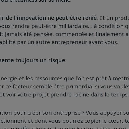
ir de l’innovation ne peut être renié
. Et un prod
vous rendra peut-être milliardaire… à condition qu
’ait jamais été pensée, commencée et finalement
bilité par un autre entrepreneur avant vous.
sente toujours un risque
.
énergie et les ressources que l’on est prêt à mett
ter ce facteur semble être primordial si vous voul
 et voir votre projet prendre racine dans le temps.
ution pour créer son entreprise ? Vous appuyer s
nctionnent et dont vous pourrez copier le cœur, t
ues modifications qui symboliseront votre marqu