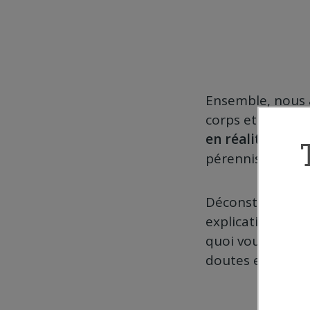
Ensemble, nous a
corps et démont
en réalité créer
pérennisée sur l
Déconstruction 
explication dida
quoi vous prépar
doutes et vos pe