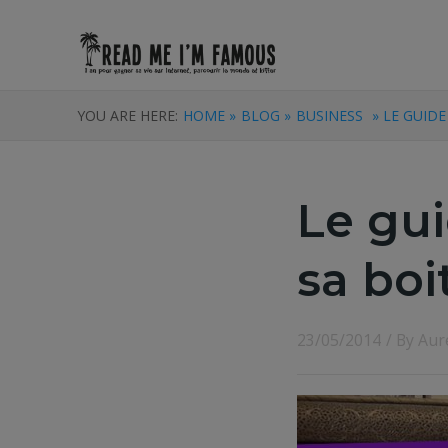
YOU ARE HERE:
HOME »
BLOG »
BUSINESS
» LE GUID
Le gu
sa boi
23/05/2014
/ By
Aur