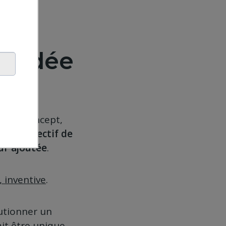
e idée
projet
.
ar un concept,
pour objectif de
ur ajoutée
.
, inventive
.
lutionner un
ait être unique