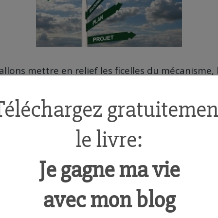
llons mettre en relief les ficelles du mécanisme,
rer que
toute personne dotée d’un minimum de
 une entreprise
génératrice de revenus et pouvan
e long terme.
de préjugés et révélations seront au programme 
ctique, divisée en étapes cruciales au succès de vo
er à plonger dans l’univers de l’entrepreneuriat 
urs de côté !