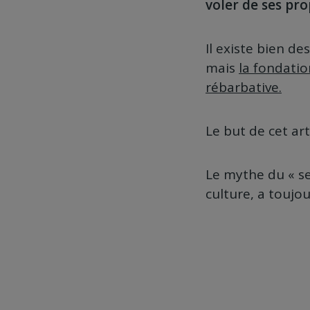
voler de ses pro
Il existe bien d
mais
la fondatio
rébarbative.
Le but de cet ar
Le mythe du « s
culture, a toujou