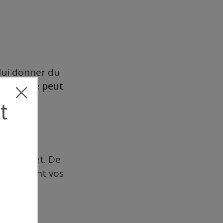
 lui donner du
 volonté peut
t être
de cette
tre projet. De
en mettant vos