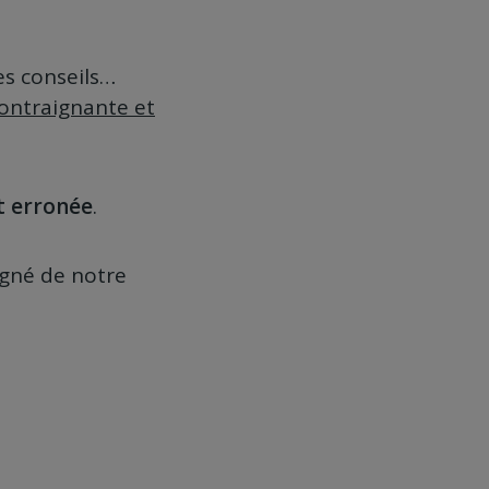
es conseils…
contraignante et
t erronée
.
igné de notre