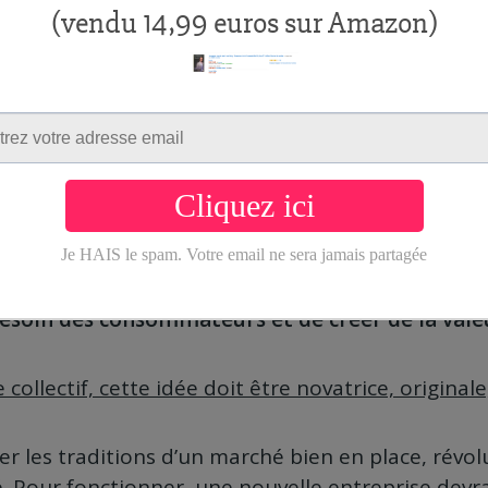
 sa boite : au
ncement, il y a un
plaît à le répéter,
l’idée, c’est la base de tout 
nomique qui voit le jour doit être sous-tendue p
 concret. Service ou produit,
le professionnel a 
esoin des consommateurs et de créer de la vale
 collectif, cette idée doit être novatrice, originale
ler les traditions d’un marché bien en place, révo
té. Pour fonctionner, une nouvelle entreprise devr