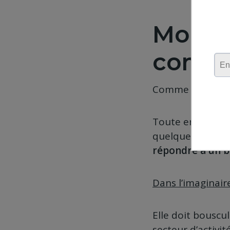
Monter
comme
Comme chacun se 
Toute entité éco
quelque chose de
répondre à un b
Dans l’imaginaire
Elle doit bouscu
secteur d’activi