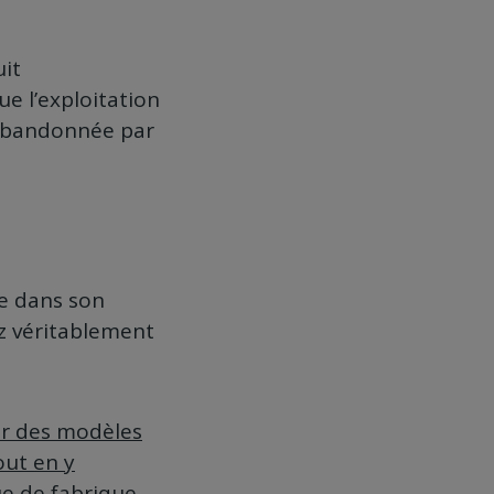
uit
e l’exploitation
 abandonnée par
re dans son
ez véritablement
ur des modèles
out en y
e de fabrique.