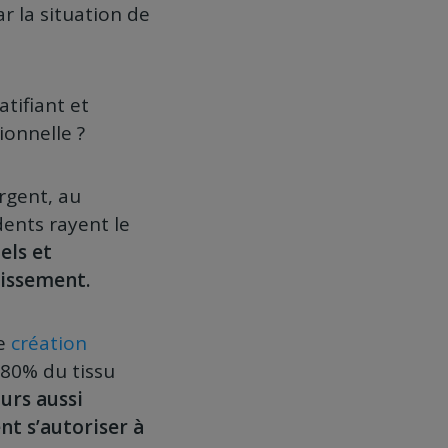
r la situation de
atifiant et
ionnelle ?
rgent, au
ents rayent le
els et
lissement.
te
création
 80% du tissu
urs aussi
nt s’autoriser à