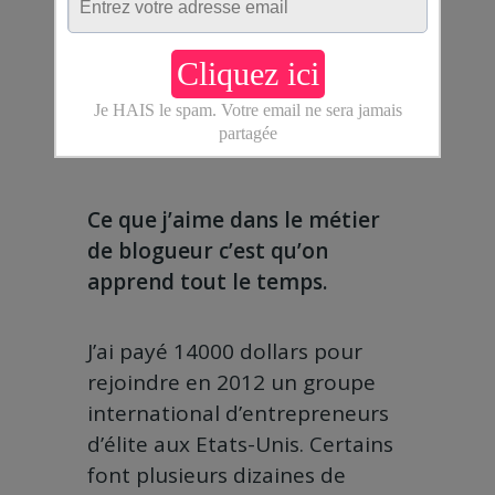
apprendre
(vous êtes sans doute pareil !)
Ce que j’aime dans le métier
de blogueur c’est qu’on
apprend tout le temps.
J’ai payé 14000 dollars pour
rejoindre en 2012 un groupe
international d’entrepreneurs
d’élite aux Etats-Unis. Certains
font plusieurs dizaines de