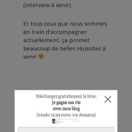
(interview à venir).
Et tous ceux que nous sommes
en train d’accompagner
actuellement, ça promet
beaucoup de belles réussites à
venir
Le plus beau
métier du monde
Je n’étais pas un grand fan de
l’école mais j’ai toujours aimé