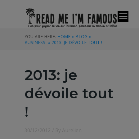
YOU ARE HERE:
HOME »
BLOG »
BUSINESS
» 2013: JE DÉVOILE TOUT !
2013: je
dévoile tout
!
30/12/2012
/ By
Aurelien