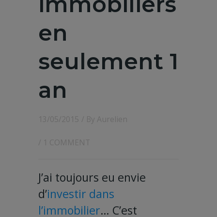
immobiliers
en
seulement 1
an
13/05/2015
/ By
Aurelien
/
1 COMMENT
J’ai toujours eu envie
d’
investir dans
l’immobilier
… C’est